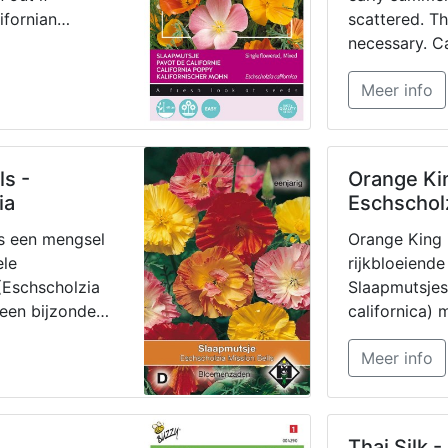
ifornian
scattered. Th
uce masses of
necessary. Ca
ially when
poppies pro
Meer info
y spot.
flowers, esp
sown in a su
ls -
Orange Ki
ia
Eschschol
is een mengsel
Orange King 
ele
rijkbloeiende
(Eschscholzia
Slaapmutsjes
 een bijzonder
californica) 
oranje bloem
Meer info
ng. Hoogte:
cm. Makkelij
 (3-4) 4-5 en
rijkbloeiende
-9. Botanische
voor borders
olzia
zich ook op 
Thai Silk 