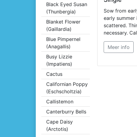
californica Mis
Black Eyed Susan
Sow from early
(Thunbergia)
early summer 
Blanket Flower
scattered. Thin
(Gaillardia)
necessary. Cal
Blue Pimpernel
Poppies prod
(Anagallis)
Meer info
flowers, espec
sown in a sunn
Busy Lizzie
(Impatiens)
Cactus
Californian Poppy
(Eschscholtzia)
Callistemon
Canterburry Bells
Cape Daisy
(Arctotis)