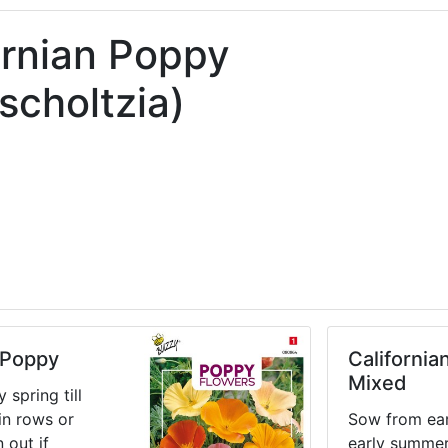
ornian Poppy
scholtzia)
 Poppy
California
Mixed
 spring till
in rows or
Sow from earl
 out if
early summer