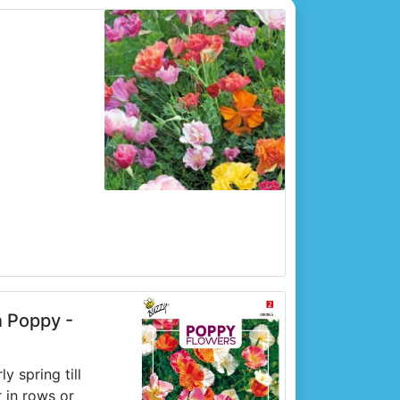
n Poppy -
y spring till
 in rows or