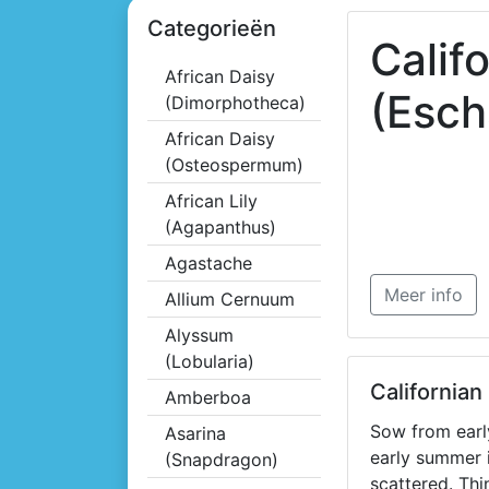
Categorieën
Calif
African Daisy
(Esch
(Dimorphotheca)
African Daisy
(Osteospermum)
African Lily
(Agapanthus)
Agastache
Meer info
Allium Cernuum
Alyssum
(Lobularia)
Californian
Amberboa
Sow from early
Asarina
early summer 
(Snapdragon)
scattered. Thin