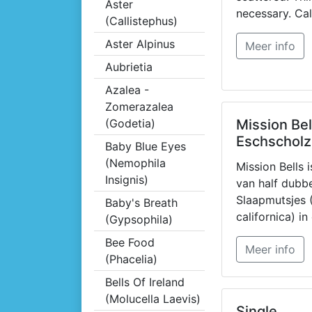
Aster
necessary. Cal
(Callistephus)
poppies prod
Aster Alpinus
Meer info
flowers, espec
sown in a sunn
Aubrietia
Azalea -
Zomerazalea
(Godetia)
Mission Bel
Eschscholz
Baby Blue Eyes
(Nemophila
Mission Bells 
Insignis)
van half dubb
Slaapmutsjes 
Baby's Breath
californica) in
(Gypsophila)
mooie en rijke
Bee Food
Meer info
kleurschakeri
(Phacelia)
30cm. Zaaien:
Bells Of Ireland
9. Bloeitijd: 6
(Molucella Laevis)
naam: Eschsch
Single