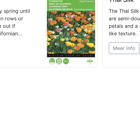
sion Bells
grondsoorten
Zonnige plaat
 spring until
The Thai Sil
en 9. Bloeitij
in rows or
are semi-dou
Botanische n
 out if
petals and a s
Eschscholzia 
ifornian
like texture.
Orange King
uce masses of
Meer info
ially when
y spot.