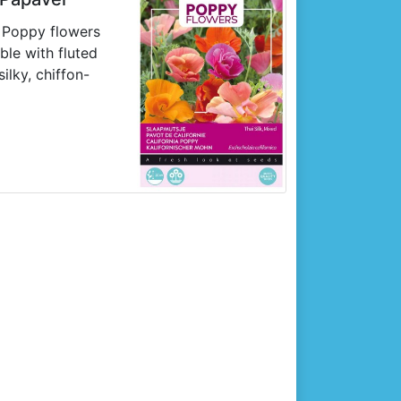
 thuis voelen.
s. Zaaitijd: 4-6
k Poppy flowers
d: 6-9.
ble with fluted
aam:
ilky, chiffon-
californica