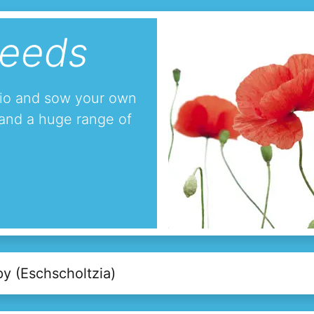
seeds
tio and sow your own
and a huge range of
py (Eschscholtzia)