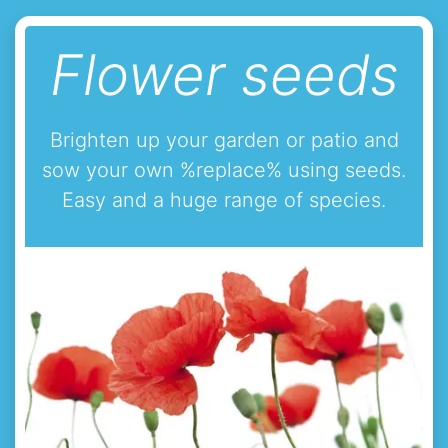
Flower seeds
Brighten up your garden or patio and
sow your own %replace% using seeds.
Easy and a huge range of species.