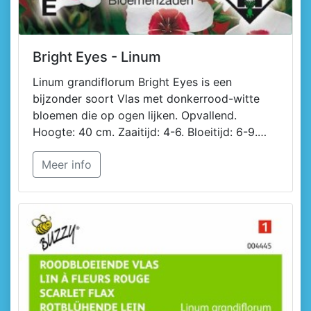
Bright Eyes - Linum
Linum grandiflorum Bright Eyes is een
bijzonder soort Vlas met donkerrood-witte
bloemen die op ogen lijken. Opvallend.
Hoogte: 40 cm. Zaaitijd: 4-6. Bloeitijd: 6-9.
Botanische naam: Linum grandiflorum Bright
Meer info
Eyes